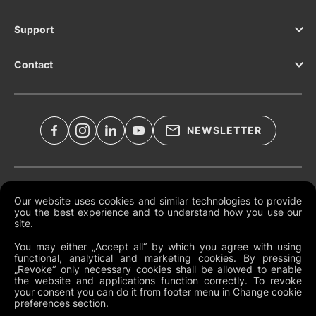
Support
Contact
NEWSLETTER
Legal Documents
Our website uses cookies and similar technologies to provide
you the best experience and to understand how you use our
Global Terms and Conditions
site.
Privacy Policy
You may either „Accept all“ by which you agree with using
functional, analytical and marketing cookies. By pressing
Cookies
„Revoke“ only necessary cookies shall be allowed to enable
the website and applications function correctly. To revoke
Change Cookie Preferences
your consent you can do it from footer menu in Change cookie
preferences section.
Whistleblowing policy